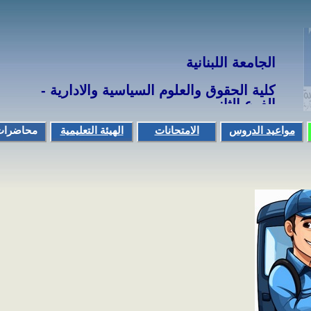
الجامعة
اللبنانية
كلية الحقوق والعلوم السياسية والادارية -
الفرع الثاني
مواعيد الدروس
الامتحانات
الهيئة التعليمية
محاضرات
مواعيد الامتحانات
استاذ في الملاك
وكتب
LMD سنوات
استاذ بالتفرّغ
الاجازة والماستر1
استاذ بالساعة
استاذ لغة
الماستر 2
استاذ رياضة
-----
نتائج الامتحانات
LMD