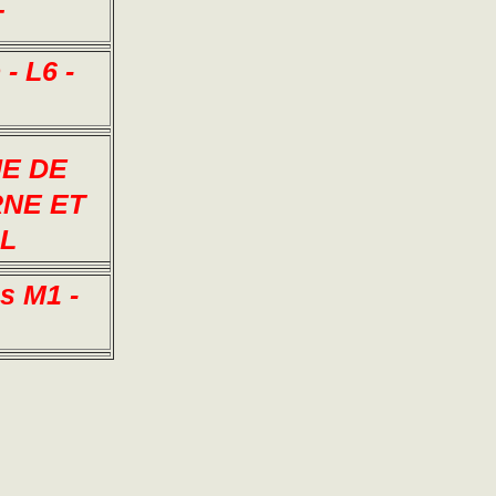
T
- L6 -
UE DE
RNE ET
L
s M1 -