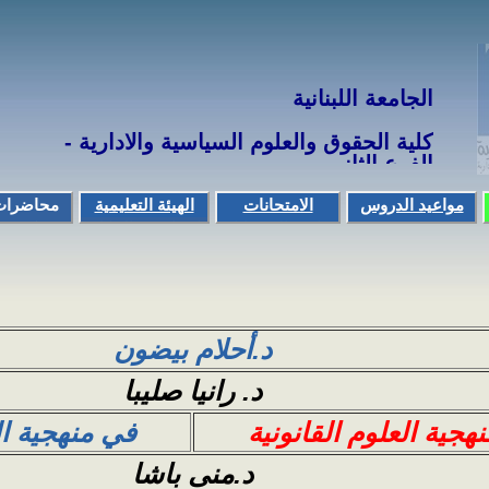
الجامعة
اللبنانية
كلية الحقوق والعلوم السياسية والادارية -
الفرع الثاني
مواعيد الدروس
الامتحانات
الهيئة التعليمية
محاضرات
مواعيد الامتحانات
استاذ في الملاك
وكتب
LMD سنوات
استاذ بالتفرّغ
الاجازة والماستر1
استاذ بالساعة
استاذ لغة
الماستر 2
استاذ رياضة
د.أحلام بيضون
-----
نتائج الامتحانات
د. رانيا صليبا
LMD
هجية العلوم القانونية
في منهجية ال
د.منى باشا