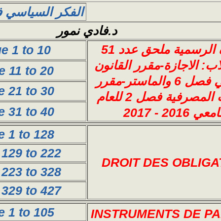
الفكر السياسي ف
د.فادي نمور
الجريدة الرسمية ملحق عدد 51
ge 1 to 10
: الاجازة-مقرر القانون
e 11 to 20
المصرفي فصل 6 والماستر-مقرر
e 21 to 30
العمليات المصرفية فصل 2 للعام
e 31 to 40
ي 2016 - 2017
e 1 to 128
 129 to 222
DROIT DES OBLIGA
 223 to 328
 329 to 427
e 1 to 105
INSTRUMENTS DE P